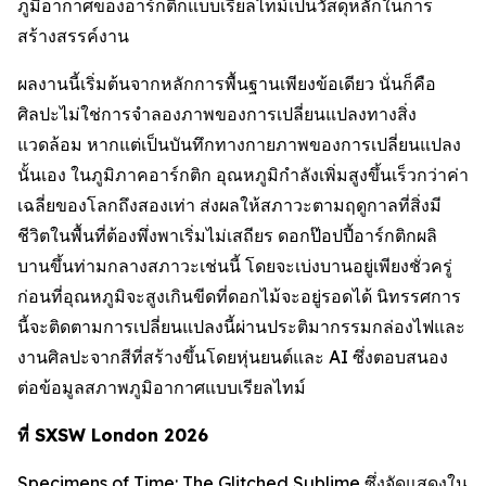
ภูมิอากาศของอาร์กติกแบบเรียลไทม์เป็นวัสดุหลักในการ
สร้างสรรค์งาน
ผลงานนี้เริ่มต้นจากหลักการพื้นฐานเพียงข้อเดียว นั่นก็คือ
ศิลปะไม่ใช่การจำลองภาพของการเปลี่ยนแปลงทางสิ่ง
แวดล้อม หากแต่เป็นบันทึกทางกายภาพของการเปลี่ยนแปลง
นั้นเอง ในภูมิภาคอาร์กติก อุณหภูมิกำลังเพิ่มสูงขึ้นเร็วกว่าค่า
เฉลี่ยของโลกถึงสองเท่า ส่งผลให้สภาวะตามฤดูกาลที่สิ่งมี
ชีวิตในพื้นที่ต้องพึ่งพาเริ่มไม่เสถียร ดอกป๊อปปี้อาร์กติกผลิ
บานขึ้นท่ามกลางสภาวะเช่นนี้ โดยจะเบ่งบานอยู่เพียงชั่วครู่
ก่อนที่อุณหภูมิจะสูงเกินขีดที่ดอกไม้จะอยู่รอดได้ นิทรรศการ
นี้จะติดตามการเปลี่ยนแปลงนี้ผ่านประติมากรรมกล่องไฟและ
งานศิลปะจากสีที่สร้างขึ้นโดยหุ่นยนต์และ AI ซึ่งตอบสนอง
ต่อข้อมูลสภาพภูมิอากาศแบบเรียลไทม์
ที่ SXSW London 2026
Specimens of Time: The Glitched Sublime
ซึ่งจัดแสดงใน