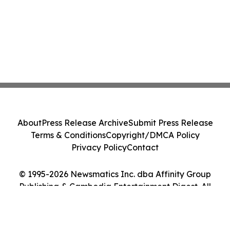
About
Press Release Archive
Submit Press Release
Terms & Conditions
Copyright/DMCA Policy
Privacy Policy
Contact
© 1995-2026 Newsmatics Inc. dba Affinity Group
Publishing & Cambodia Entertainment Digest. All
Rights Reserved.
Cookie Settings / Your Privacy Choices