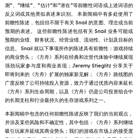
测”、“继续”、“估计”和“潜在”等前瞻性词语或上述词语的
反义词或其他类似表述来识别。 本新闻稿中有多处使用了
前瞻性陈述，包括但不限于有关 Snail 的意图、理念或当前
预期的表述。 这些前瞻性陈述包括有关 Snail 业务可能或
预期的业绩、财务状况、经营业绩、流动性、计划及目标的
信息。 Snail 就以下事项所作的陈述具有前瞻性：游戏持续
的商业势头；《方舟》系列在经典和次世代体验中继续展现
强劲玩家参与度和商业表现；Jeremy Stieglitz 分享关于
即将到来的《方舟》扩展的独家新见解；《方舟》路线图的
广度反映了公司持续投入资源，致力于通过优质内容来延长
《方舟》系列生命周期，以及《方舟》仍是公司投资组合中
的长期支柱和行业最持久的生存游戏系列之一。
本新闻稿中包含的任何前瞻性陈述反映了我们的当前观点，
并涉及某些风险和不确定性，其中包括：《方舟》系列继续
吸引玩家并延续其商业势头；我们的游戏在市场上的接受度