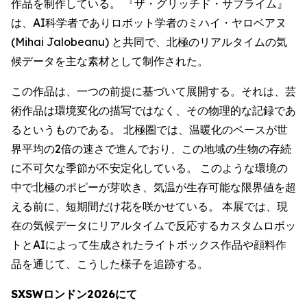
作品を制作している。 『ザ・グリッチド・サブライム』
は、AI科学者でありロボット学者のミハイ・ヤロベアヌ
(Mihai Jalobeanu) と共同で、北極のリアルタイムの気
候データを主な素材として制作された。
この作品は、一つの前提に基づいて展開する。それは、芸
術作品は環境変化の描写ではなく、その物理的な記録であ
るというものである。 北極圏では、温暖化のペースが世
界平均の2倍の速さで進んでおり、この地域の生物の存続
に不可欠な季節が不安定化している。 このような環境の
中で北極のポピーが芽吹き、気温が生存可能な限界値を超
える前に、短期間だけ花を咲かせている。 本展では、現
在の気候データにリアルタイムで反応するカスタムロボッ
トとAIによって生成されたライトボックス作品や顔料作
品を通じて、こうした様子を追跡する。
SXSWロンドン2026にて