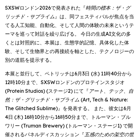
SXSWロンドン2026で発表された『
時間の標本：ザ・グ
リッチド・サブライム
』は、同フェスティバルが焦点を当
てる人工知能、自動化、そして人間の体験の未来というテ
ーマを巡って対話を繰り広げる。 今日の生成AI文化の多
くとは対照的に、本展は、生態学的記憶、具体化した体
験、そして生物界との再接続を軸とした、テクノロジーの
別の道筋を提示する。
本展と並行して、ペトリッチは6月3日 (水) 11時40分から
12時10分まで、SXSWロンドンのプロテインスタジオ
(Protein Studios) (ステージ2) にて『
アート、テック、自
然：ザ・グリッチド・サブライム
(Art, Tech & Nature:
The Glitched Sublime)』を発表する。 また、彼女は6月
4日 (木) 16時10分から16時50分まで、トルーマン・ブル
ワリー (Truman Brewery) (トルーマン・ステージ1) で開
催されるパネルディスカッション『
五感のための架空の世