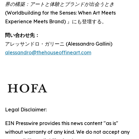
界の構築：アートと体験とブランドが出会うとき
(Worldbuilding for the Senses: When Art Meets
Experience Meets Brand) 』にも登壇する。
問い合わせ先：
アレッサンドロ・ガリーニ (Alessandro Gallini)
alessandro@thehouseoffineart.com
Legal Disclaimer:
EIN Presswire provides this news content "as is"
without warranty of any kind. We do not accept any