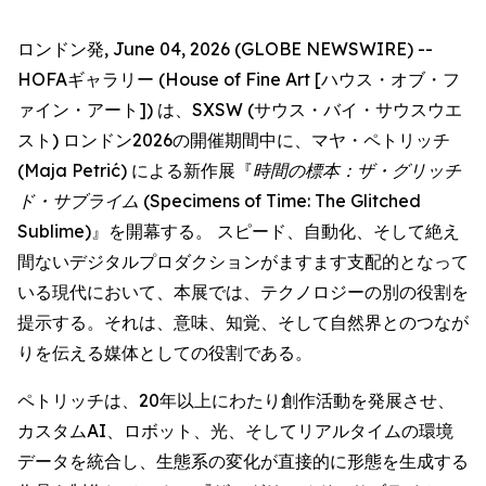
ロンドン発, June 04, 2026 (GLOBE NEWSWIRE) --
HOFAギャラリー (House of Fine Art [ハウス・オブ・フ
ァイン・アート]) は、SXSW (サウス・バイ・サウスウエ
スト) ロンドン2026の開催期間中に、マヤ・ペトリッチ
(Maja Petrić) による新作展『
時間の標本：ザ・グリッチ
ド・サブライム
(Specimens of Time: The Glitched
Sublime)』を開幕する。 スピード、自動化、そして絶え
間ないデジタルプロダクションがますます支配的となって
いる現代において、本展では、テクノロジーの別の役割を
提示する。それは、意味、知覚、そして自然界とのつなが
りを伝える媒体としての役割である。
ペトリッチは、20年以上にわたり創作活動を発展させ、
カスタムAI、ロボット、光、そしてリアルタイムの環境
データを統合し、生態系の変化が直接的に形態を生成する